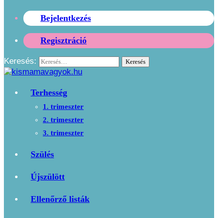
Bejelentkezés
Regisztráció
Keresés:
Terhesség
1. trimeszter
2. trimeszter
3. trimeszter
Szülés
Újszülött
Ellenőrző listák