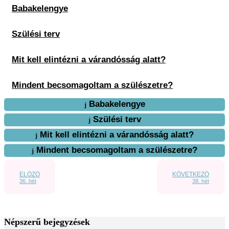
Babakelengye
Szülési terv
Mit kell elintézni a várandósság alatt?
Mindent becsomagoltam a szülészetre?
Babakelengye
Szülési terv
Mit kell elintézni a várandósság alatt?
Mindent becsomagoltam a szülészetre?
ELŐZŐ
KÖVETKEZŐ
36. hét
38. hét
Népszerű bejegyzések