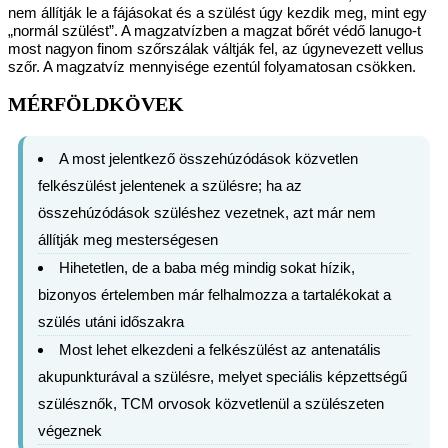
nem állítják le a fájásokat és a szülést úgy kezdik meg, mint egy
„normál szülést”. A magzatvízben a magzat bőrét védő lanugo-t
most nagyon finom szőrszálak váltják fel, az úgynevezett vellus
szőr. A magzatvíz mennyisége ezentúl folyamatosan csökken.
MÉRFÖLDKÖVEK
A most jelentkező összehúzódások közvetlen
felkészülést jelentenek a szülésre; ha az
összehúzódások szüléshez vezetnek, azt már nem
állítják meg mesterségesen
Hihetetlen, de a baba még mindig sokat hízik,
bizonyos értelemben már felhalmozza a tartalékokat a
szülés utáni időszakra
Most lehet elkezdeni a felkészülést az antenatális
akupunkturával a szülésre, melyet speciális képzettségű
szülésznők, TCM orvosok közvetlenül a szülészeten
végeznek