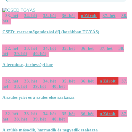
33. hét
34. hét
35. hét
36. hét
Zárolt
37. hét
38.
hét
CSED: csecsemőgondozási díj (korábban TGYÁS)
32. hét
33. hét
34. hét
35. hét
36. hét
37. hét
38.
hét
39. hét
40. hét
A terminus, terhességi kor
32. hét
33. hét
34. hét
35. hét
36. hét
Zárolt
37.
hét
38. hét
39. hét
40. hét
A szülés jelei és a szülés első szakasza
32. hét
33. hét
34. hét
35. hét
36. hét
Zárolt
37.
hét
38. hét
39. hét
40. hét
A szülés második, harmadik és negyedik szakasza