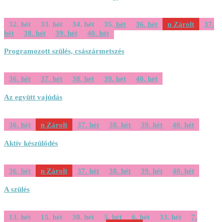
32. hét
33. hét
34. hét
35. hét
36. hét
Zárolt
37.
hét
38. hét
39. hét
40. hét
Programozott szülés, császármetszés
36. hét
37. hét
38. hét
39. hét
40. hét
Az együtt vajúdás
36. hét
Zárolt
37. hét
38. hét
39. hét
40. hét
Aktív készülődés
36. hét
Zárolt
37. hét
38. hét
39. hét
40. hét
A szülés
13. hét
15. hét
30. hét
5. hét
6. hét
33. hét
7.