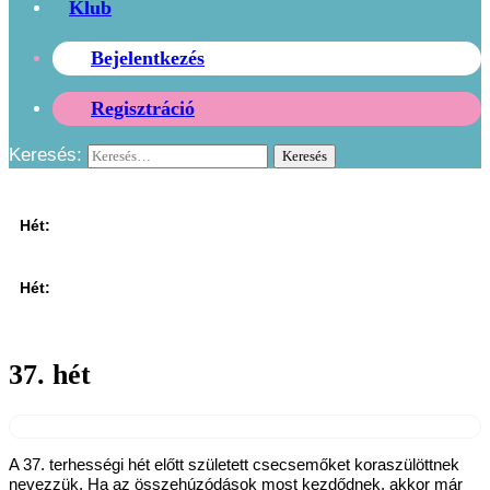
Klub
Bejelentkezés
Regisztráció
Keresés:
Összes
01
02
03
04
05
06
07
08
09
10
11
12
Hét:
Összes
01
02
03
04
05
06
07
08
09
10
11
12
Hét:
Összes
01
02
03
04
05
06
07
08
09
10
11
12
37. hét
A 37. terhességi hét előtt született csecsemőket koraszülöttnek
nevezzük. Ha az összehúzódások most kezdődnek, akkor már