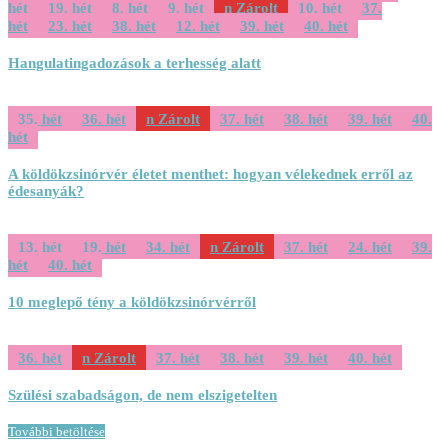
hét
19. hét
8. hét
9. hét
Zárolt
10. hét
37.
hét
23. hét
38. hét
12. hét
39. hét
40. hét
Hangulatingadozások a terhesség alatt
35. hét
36. hét
Zárolt
37. hét
38. hét
39. hét
40.
hét
A köldökzsinórvér életet menthet: hogyan vélekednek erről az
édesanyák?
13. hét
19. hét
34. hét
Zárolt
37. hét
24. hét
39.
hét
40. hét
10 meglepő tény a köldökzsinórvérről
36. hét
Zárolt
37. hét
38. hét
39. hét
40. hét
Szülési szabadságon, de nem elszigetelten
További betöltése