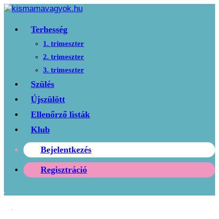
Terhesség
1. trimeszter
2. trimeszter
3. trimeszter
Szülés
Újszülött
Ellenőrző listák
Klub
Bejelentkezés
Regisztráció