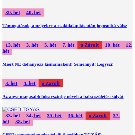
39. hét
40. hét
Támogatások, amelyekre a családalapítás után jogosulttá válsz
13. hét
3. hét
5. hét
7. hét
Zárolt
10. hét
12.
hét
Miért NE dohányozz kismamaként! Semennyit! Légyszi!
3. hét
4. hét
Zárolt
Az anya magasabb folsavszintje növeli a baba születési súlyát
33. hét
34. hét
35. hét
36. hét
Zárolt
37.
hét
38. hét
CSED: csecsemőgondozási díj (korábban TGYÁS)